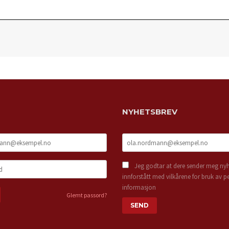
NYHETSBREV
Jeg godtar at dere sender meg nyh
innforstått med vilkårene for bruk av p
informasjon
Glemt passord?