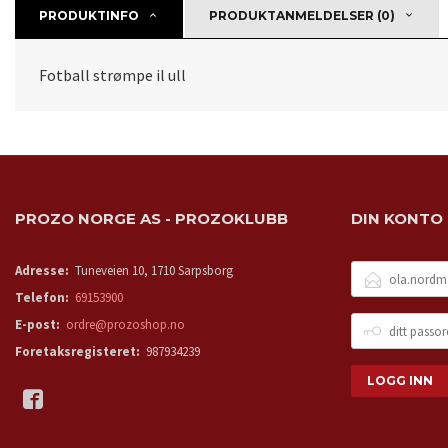
PRODUKTINFO
PRODUKTANMELDELSER (0)
Fotball strømpe il ull
PROZO NORGE AS - PROZOKLUBB
DIN KONTO
E-
Adresse:
Tuneveien 10, 1710 Sarpsborg
POSTADRESSE
Telefon:
69153900
DITT
E-post:
ordre@prozoshop.no
PASSORD
Foretaksregisteret:
987934239