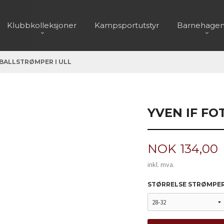
Klubbkolleksjoner
Kampsportutstyr
Barnehagen
TBALLSTRØMPER I ULL
YVEN IF FO
Pris
NOK
134,00
inkl. mva.
STØRRELSE STRØMPE