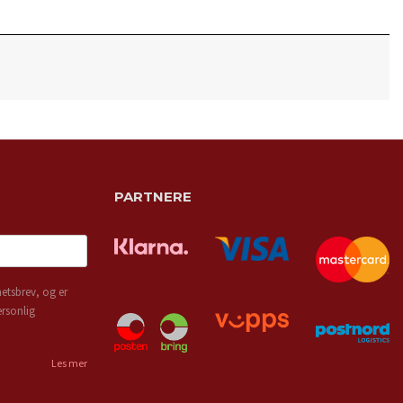
PARTNERE
etsbrev, og er
ersonlig
Les mer