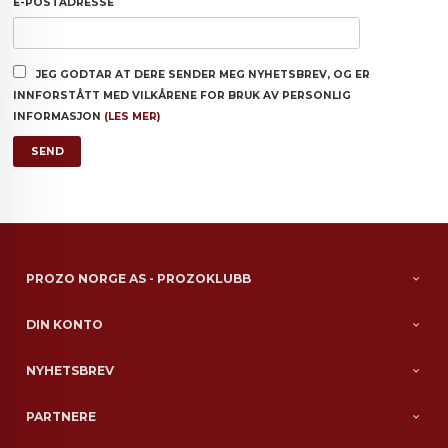
E-POSTADRESSE
JEG GODTAR AT DERE SENDER MEG NYHETSBREV, OG ER
INNFORSTÅTT MED VILKÅRENE FOR BRUK AV PERSONLIG
INFORMASJON
(LES MER)
PROZO NORGE AS - PROZOKLUBB
DIN KONTO
NYHETSBREV
PARTNERE