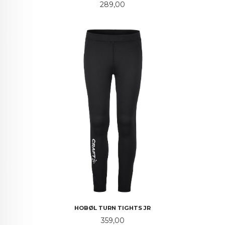
Pris
289,00
HOBØL TURN TIGHTS JR
Pris
359,00