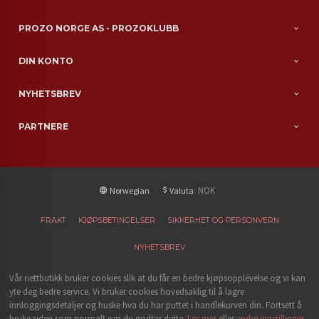
PROZO NORGE AS - PROZOKLUBB
DIN KONTO
NYHETSBREV
PARTNERE
: NOK
Norwegian
Valuta
FRAKT
KJØPSBETINGELSER
SIKKERHET OG PERSONVERN
NYHETSBREV
Vår nettbutikk bruker cookies slik at du får en bedre kjøpsopplevelse og vi kan
yte deg bedre service. Vi bruker cookies hovedsaklig til å lagre
innloggingsdetaljer og huske hva du har puttet i handlekurven din. Fortsett å
bruke siden som normalt om du godtar dette.
Les mer
eller
endre innstillinger