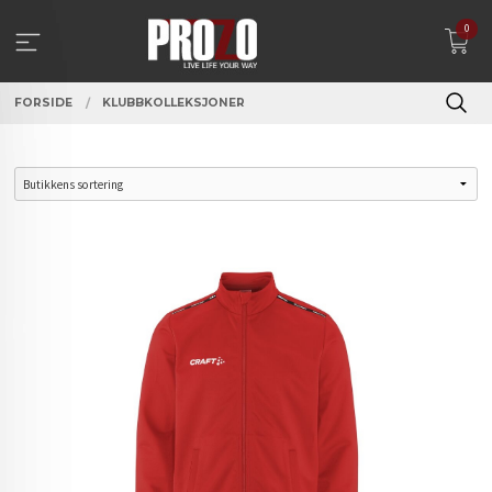
Gå
0
til
innholdet
FORSIDE
KLUBBKOLLEKSJONER