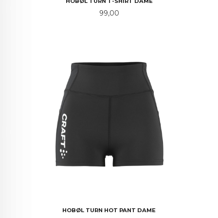
HOBØL TURN T-SHIRT DAME
Pris
99,00
HOBØL TURN HOT PANT DAME