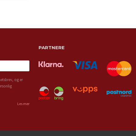
PARTNERE
etsbrev, og er
ersonlig
Les mer