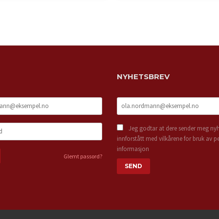
LES MER
LES MER
NYHETSBREV
Jeg godtar at dere sender meg nyh
innforstått med vilkårene for bruk av p
informasjon
Glemt passord?