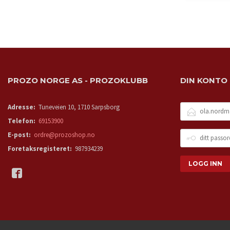
PROZO NORGE AS - PROZOKLUBB
DIN KONTO
E-
Adresse:
Tuneveien 10, 1710 Sarpsborg
POSTADRESSE
Telefon:
69153900
DITT
E-post:
ordre@prozoshop.no
PASSORD
Foretaksregisteret:
987934239