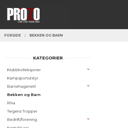
Gå
Lukk
PRODUKTER
til
innholdet
FORSIDE
BEKKEN OG BARN
KATEGORIER
Klubbkolleksjoner
Kampsportutstyr
Barnehagenett
Bekken og Barn
Rhia
Teigens Tropper
Bedrift/forening
Kontakt oss