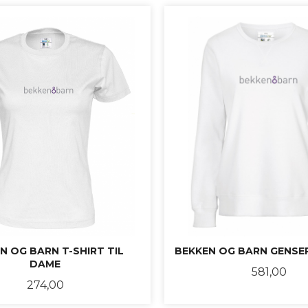
N OG BARN T-SHIRT TIL
BEKKEN OG BARN GENSER
DAME
Pris
581,00
Pris
274,00