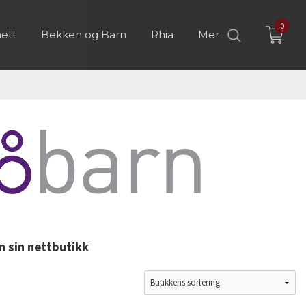
0
ett
Bekken og Barn
Rhia
Mer
n sin nettbutikk