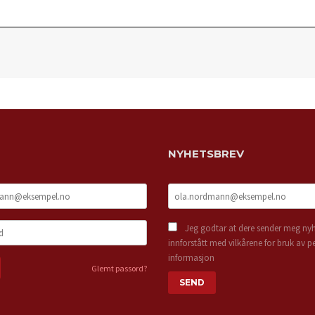
NYHETSBREV
Jeg godtar at dere sender meg nyh
innforstått med vilkårene for bruk av p
informasjon
Glemt passord?