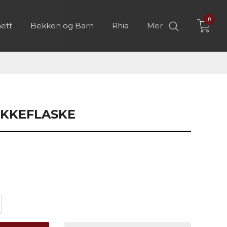
0
ett
Bekken og Barn
Rhia
Mer
IKKEFLASKE