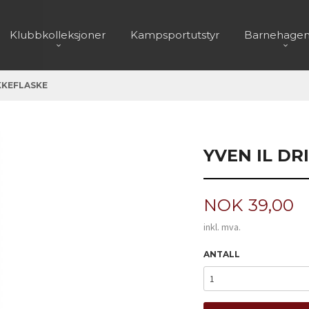
Klubbkolleksjoner
Kampsportutstyr
Barnehagen
IKKEFLASKE
YVEN IL DR
Pris
NOK
39,00
inkl. mva.
ANTALL