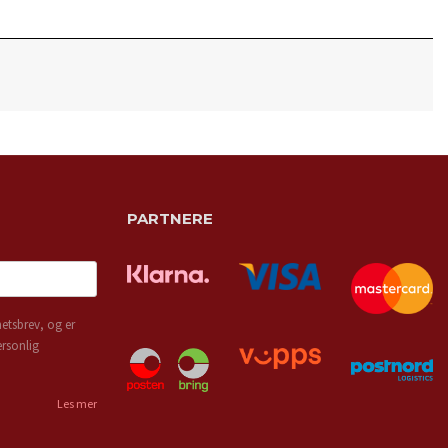
PARTNERE
etsbrev, og er
ersonlig
Les mer