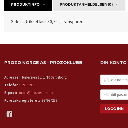
PRODUKTINFO
PRODUKTANMELDELSER (0)
Select Drikkeflaske 0,7 L, transparent
PROZO NORGE AS - PROZOKLUBB
DIN KONTO
E-
Adresse:
Tuneveien 10, 1710 Sarpsborg
POSTADRESSE
Telefon:
69153900
DITT
E-post:
ordre@prozoshop.no
PASSORD
Foretaksregisteret:
987934239