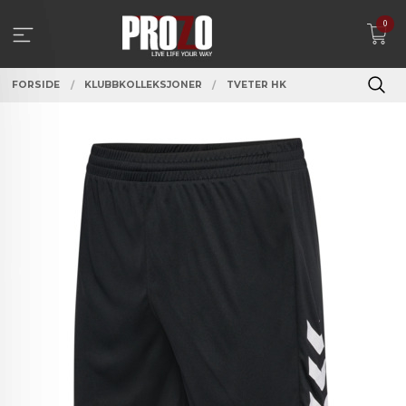
Gå
0
til
innholdet
FORSIDE
KLUBBKOLLEKSJONER
TVETER HK