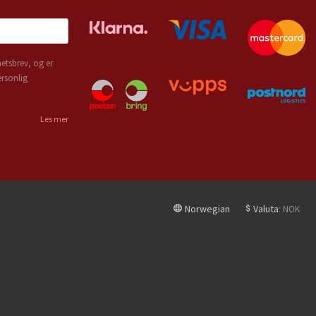
etsbrev, og er
ersonlig
Les mer
Norwegian
Valuta
: NOK