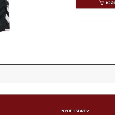
KJØ
NYHETSBREV