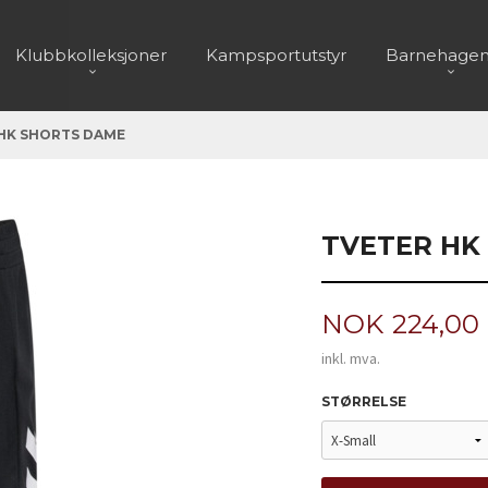
Klubbkolleksjoner
Kampsportutstyr
Barnehagen
HK SHORTS DAME
TVETER HK
Pris
NOK
224,00
inkl. mva.
STØRRELSE