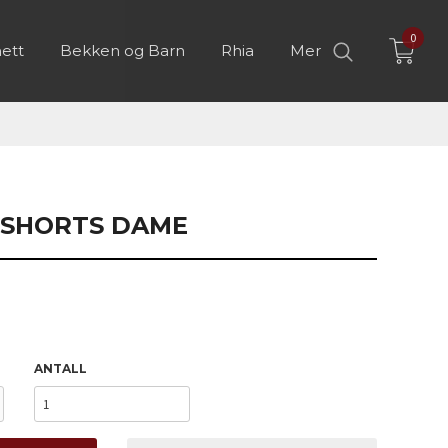
0
ett
Bekken og Barn
Rhia
Mer
 SHORTS DAME
ANTALL