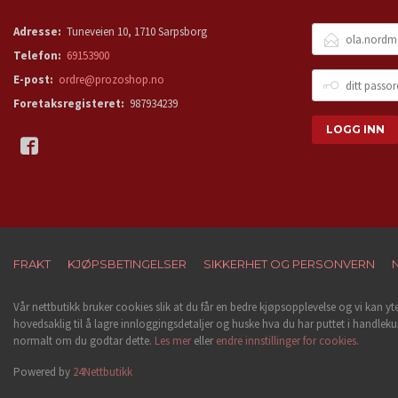
E-
Adresse:
Tuneveien 10, 1710 Sarpsborg
POSTADRESSE
Telefon:
69153900
DITT
E-post:
ordre@prozoshop.no
PASSORD
Foretaksregisteret:
987934239
FRAKT
KJØPSBETINGELSER
SIKKERHET OG PERSONVERN
Vår nettbutikk bruker cookies slik at du får en bedre kjøpsopplevelse og vi kan yt
hovedsaklig til å lagre innloggingsdetaljer og huske hva du har puttet i handleku
normalt om du godtar dette.
Les mer
eller
endre innstillinger for cookies.
Powered by
24Nettbutikk