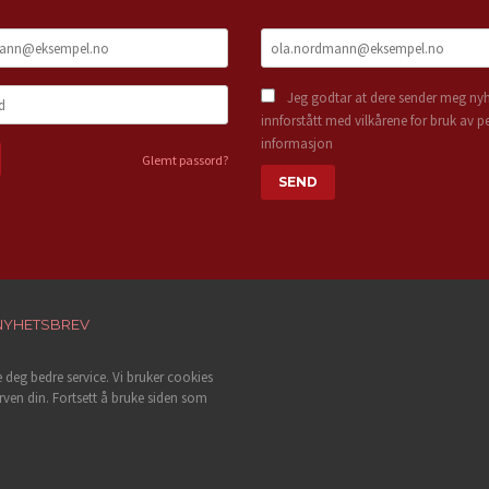
Jeg godtar at dere sender meg nyh
innforstått med vilkårene for bruk av p
informasjon
Glemt passord?
NYHETSBREV
e deg bedre service. Vi bruker cookies
rven din. Fortsett å bruke siden som