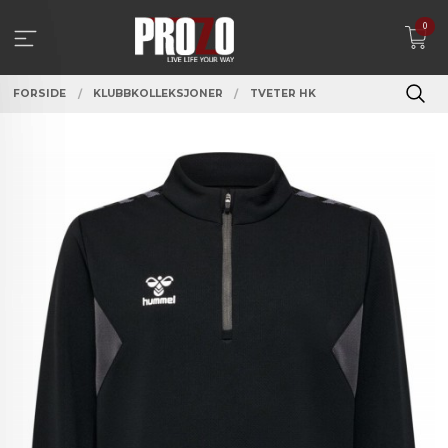
Gå
0
til
innholdet
FORSIDE
KLUBBKOLLEKSJONER
TVETER HK