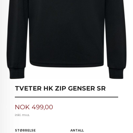
TVETER HK ZIP GENSER SR
Pris
NOK
499,00
inkl. mva.
STØRRELSE
ANTALL