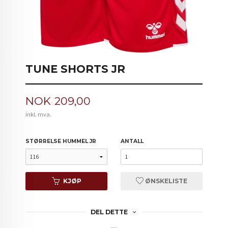
TUNE SHORTS JR
Pris
NOK
209,00
inkl. mva.
STØRRELSE HUMMEL JR
ANTALL
KJØP
ØNSKELISTE
DEL DETTE