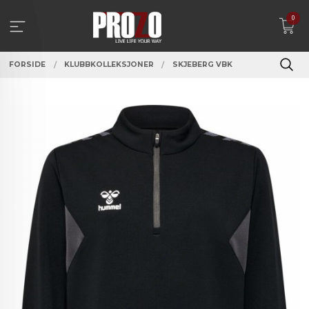
Gå
0
til
innholdet
FORSIDE
KLUBBKOLLEKSJONER
SKJEBERG VBK