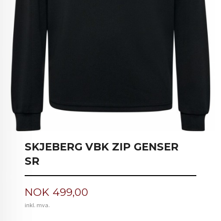
SKJEBERG VBK ZIP GENSER
SR
Pris
NOK
499,00
inkl. mva.