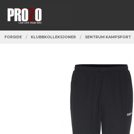
Gå
Lukk
PRODUKTER
til
innholdet
FORSIDE
KLUBBKOLLEKSJONER
SENTRUM KAMPSPORT