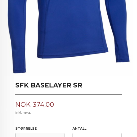
SFK BASELAYER SR
Pris
NOK
374,00
inkl. mva.
STØRRELSE
ANTALL