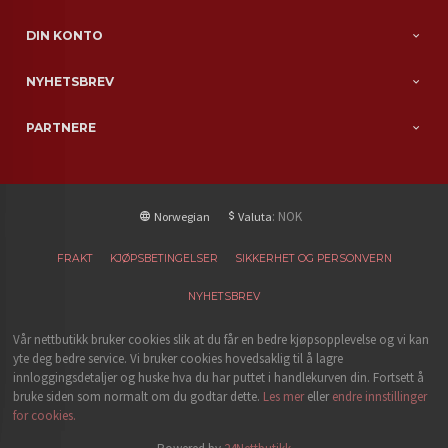
DIN KONTO
NYHETSBREV
PARTNERE
: NOK
Norwegian
Valuta
FRAKT
KJØPSBETINGELSER
SIKKERHET OG PERSONVERN
NYHETSBREV
Vår nettbutikk bruker cookies slik at du får en bedre kjøpsopplevelse og vi kan
yte deg bedre service. Vi bruker cookies hovedsaklig til å lagre
innloggingsdetaljer og huske hva du har puttet i handlekurven din. Fortsett å
bruke siden som normalt om du godtar dette.
Les mer
eller
endre innstillinger
for cookies.