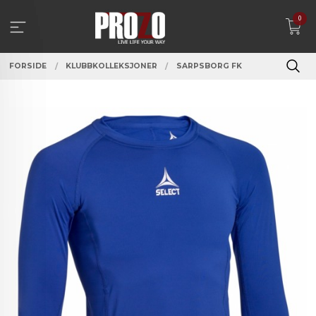
Gå
0
til
innholdet
FORSIDE
KLUBBKOLLEKSJONER
SARPSBORG FK