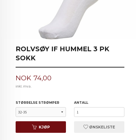
ROLVSØY IF HUMMEL 3 PK
SOKK
Pris
NOK
74,00
inkl. mva.
STØRRELSE STRØMPER
ANTALL
KJØP
ØNSKELISTE