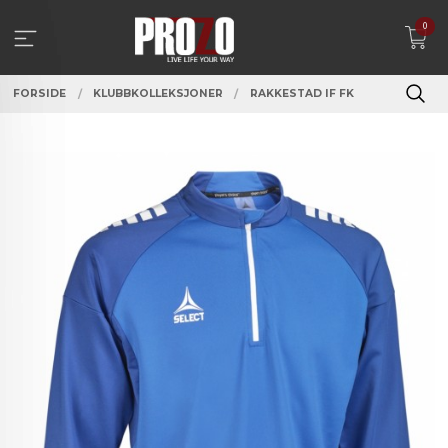
Gå
0
til
innholdet
FORSIDE
KLUBBKOLLEKSJONER
RAKKESTAD IF FK