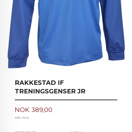
RAKKESTAD IF
TRENINGSGENSER JR
Pris
NOK
389,00
inkl. mva.