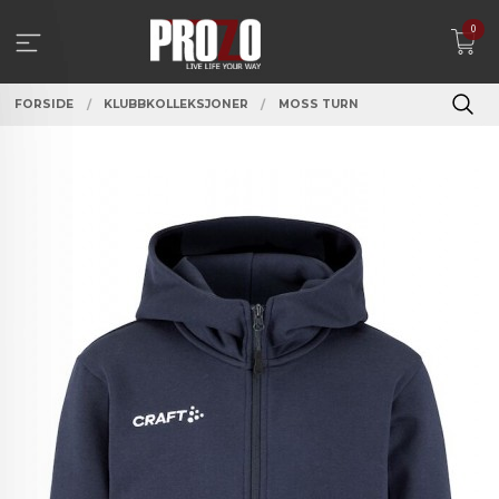
Gå
0
til
innholdet
FORSIDE
KLUBBKOLLEKSJONER
MOSS TURN