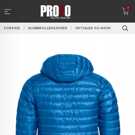
Gå
0
til
innholdet
FORSIDE
KLUBBKOLLEKSJONER
INITIALER OG NAVN