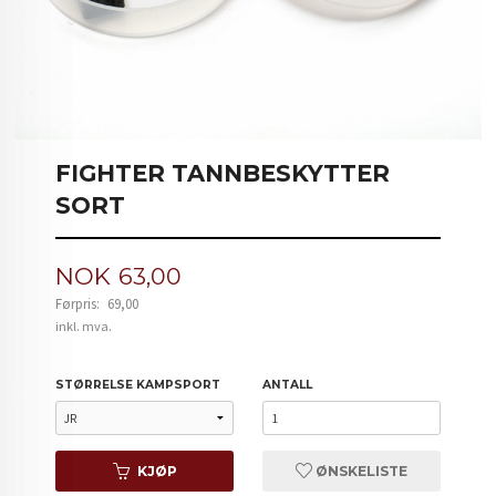
FIGHTER TANNBESKYTTER
SORT
Tilbud
NOK
63,00
Førpris:
69,00
Rabatt
inkl. mva.
STØRRELSE KAMPSPORT
ANTALL
KJØP
ØNSKELISTE