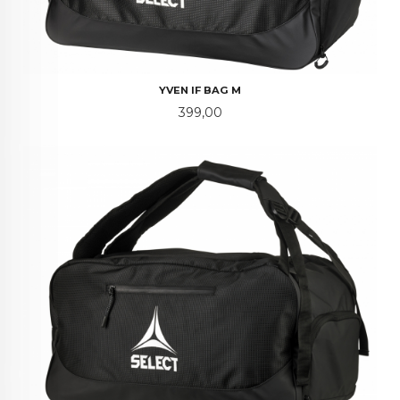
YVEN IF BAG M
Pris
399,00