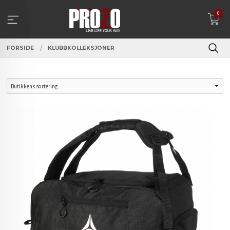
Gå
0
til
innholdet
FORSIDE
KLUBBKOLLEKSJONER